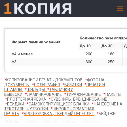
Количество экземпляро
Формат ламинирования
До 10
До 30
Д
А4 и менее
200
180
А3
300
250
*
КОПИРОВАНИЕ И ПЕЧАТЬ ДОКУМЕНТОВ
*
ФОТО НА
ДОКУМЕНТЫ
*
ПОЛИГРАФИЯ​
*
ВИЗИТКИ
*
ПЕЧАТИ И
ШТАМПЫ
*
ШИЛЬДЫ
*
ТАБЛИЧКИ И
ВЫВЕСКИ
*
ЛАМИНИРОВАНИЕ
*
ТИРАЖИРОВАНИЕ
*
ПАКЕТЫ
*
ПЛОТТЕРНАЯ РЕЗКА
*
СУВЕНИРЫ, БРЕНДИРОВАНИЕ
*
БЕЙДЖИ
*
САМОКОПИРУЮЩИЕСЯ БЛАНКИ
*
НАНЕСЕНИЕ НА
ТЕКСТИЛЬ, ФУТБОЛКИ
*
ШИРОКОФОРМАТНАЯ
ПЕЧАТЬ
*
БРОШЮРОВКА , ТВЕРДЫЙ ПЕРЕПЛЕТ
*
БЕЙДЖИ
Главная
Услуги
Новости
Статьи
Контакты