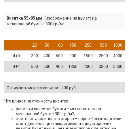
Визитка 55х85 мм.
(изображение на вылет) на
2
мелованной бумаге 300 гр./м
25
50
100
150
250
500
1000
4+0
300
400
600
900
1500
2500
4000
4+4
500
600
900
1350
2000
3300
5000
1
Стоимость макета визитки - 200 руб.
Что влияет на стоимость визитки:
размер и качество бумаги – мы печатаем на
мелованной бумаге 300 гр./м2;
цветность, количество сторон – черно-белые карточки
стоят дешевле цветных, стоимость двусторонних
визиток будет выше, чем экземпляров с печатью на