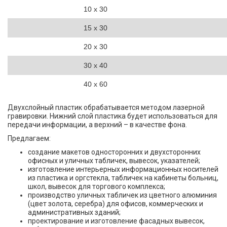
10 х 30
15 х 30
20 х 30
30 х 40
40 х 60
Двухслойный пластик обрабатывается методом лазерной
гравировки. Нижний слой пластика будет использоваться для
передачи информации, а верхний – в качестве фона.
Предлагаем:
создание макетов односторонних и двухсторонних
офисных и уличных табличек, вывесок, указателей;
изготовление интерьерных информационных носителей
из пластика и оргстекла, табличек на кабинеты больниц,
школ, вывесок для торгового комплекса;
производство уличных табличек из цветного алюминия
(цвет золота, серебра) для офисов, коммерческих и
административных зданий;
проектирование и изготовление фасадных вывесок,