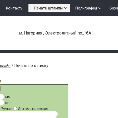
Контакты
Печати штампы
Полиграфия
Визи
м. Нагорная , Электролитный пр.,16А
онлайн
/ Печать по оттиску
у
мм.
шт.
Ручная
Автоматическая