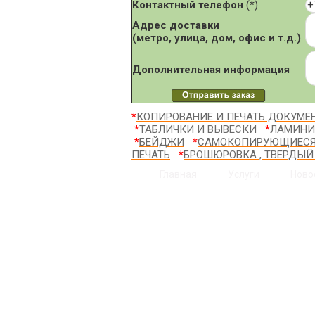
Контактный телефон
(*)
Адрес доставки
(метро, улица, дом, офис и т.д.)
Дополнительная информация
*
КОПИРОВАНИЕ И ПЕЧАТЬ ДОКУМЕ
*
ТАБЛИЧКИ И ВЫВЕСКИ
*
ЛАМИНИ
*
БЕЙДЖИ
*
САМОКОПИРУЮЩИЕС
ПЕЧАТЬ
*
БРОШЮРОВКА , ТВЕРДЫЙ
Главная
Услуги
Ново